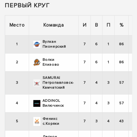
ПЕРВЫЙ КРУГ
П
Место
Команда
И
В
П
%
Вулкан
1
7
6
1
86
Пионерский
Волки
2
7
6
1
86
Елизово
SAMURAI
3
Петропавловск-
7
4
3
57
Камчатский
ADDINOL
4
7
4
3
57
Вилючинск
Феникс
5
7
3
4
43
с.Коряки
Легион