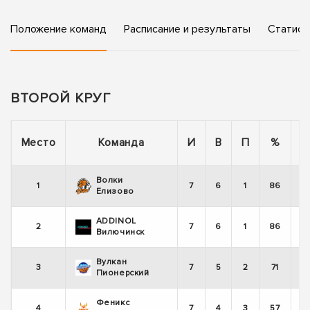
Положение команд
Расписание и результаты
Статист
ВТОРОЙ КРУГ
П
Место
Команда
И
В
П
%
Волки
1
7
6
1
86
Елизово
ADDINOL
2
7
6
1
86
Вилючинск
Вулкан
3
7
5
2
71
Пионерский
Феникс
4
7
4
3
57