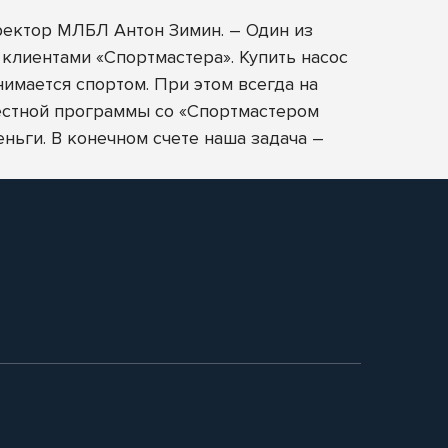
ректор МЛБЛ Антон Зимин. – Один из
 клиентами «Спортмастера». Купить насос
нимается спортом. При этом всегда на
местной программы со «Спортмастером
еньги. В конечном счете наша задача –