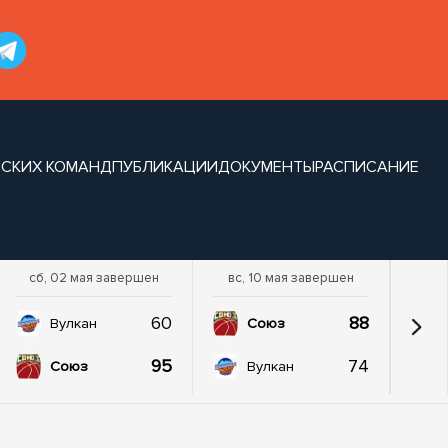
НСКИХ КОМАНД
ПУБЛИКАЦИИ
ДОКУМЕНТЫ
РАСПИСАНИЕ
сб, 02 мая завершен
вс, 10 мая завершен
60
88
Вулкан
Союз
95
74
Союз
Вулкан