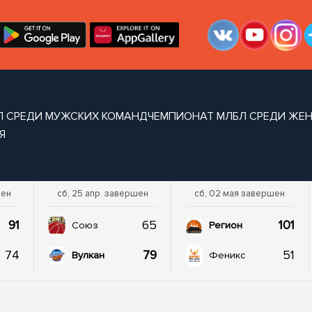
Л СРЕДИ МУЖСКИХ КОМАНД
ЧЕМПИОНАТ МЛБЛ СРЕДИ ЖЕ
Я
шен
сб, 25 апр. завершен
сб, 02 мая завершен
91
65
101
Союз
Регион
74
79
51
Вулкан
Феникс